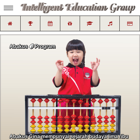
ℯ
Abakus
Program
Abakus Cina mempunyai sejarah budaya lima ribu