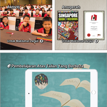
Aktiviti
Anugerah
Untuk Maklumat Lanjut
Untuk Maklumat Lanjut
ℯ
Pembelajaran Atas Talian Yang Berbeza