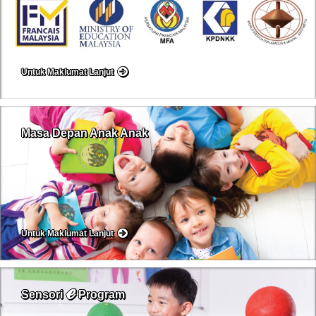
Untuk Maklumat Lanjut
Masa Depan Anak Anak
Untuk Maklumat Lanjut
ℯ
Sensori
Program