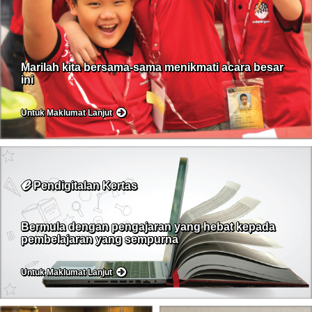
Marilah kita bersama-sama menikmati acara besar
ini
Untuk Maklumat Lanjut
ℯ
Pendigitalan Kertas
Bermula dengan pengajaran yang hebat kepada
pembelajaran yang sempurna
Untuk Maklumat Lanjut