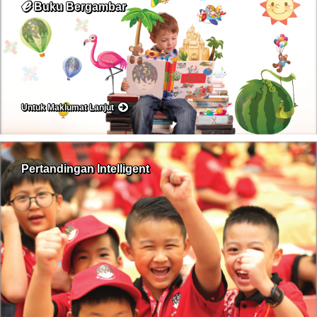
ℯ
Buku Bergambar
Untuk Maklumat Lanjut
Pertandingan Intelligent