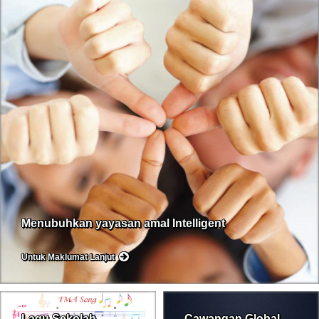
Menubuhkan yayasan amal Intelligent
Untuk Maklumat Lanjut
Lagu Sekolah
Cawangan Global