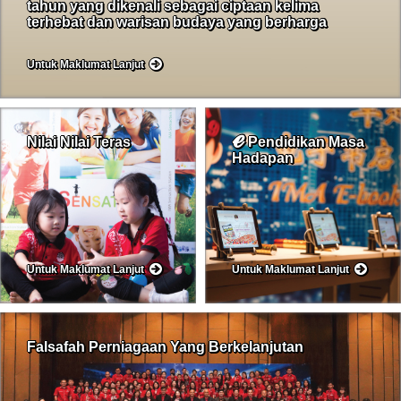
tahun yang dikenali sebagai ciptaan kelima
terhebat dan warisan budaya yang berharga
Untuk Maklumat Lanjut
ℯ
Nilai Nilai Teras
Pendidikan Masa
Hadapan
Untuk Maklumat Lanjut
Untuk Maklumat Lanjut
Falsafah Perniagaan Yang Berkelanjutan