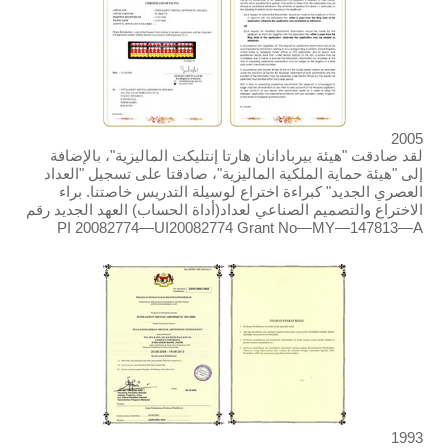
2005
لقد صادقت "هيئة بيربادانان هارتا إنتليكت الماليزية"، بالإضافة
إلى "هيئة حماية الملكية الماليزية"، صادقتا على تسجيل "العداد
العصري الجديد" كبراءة اختراع لوسيلة التدريس خاصتنا. براء
الاختراع والتصميم الصناعي لعداد(أداة الحساب) العهد الجديد رقم
PI 20082774
—
UI20082774 Grant No
—
MY
—
147813
—
A
1993